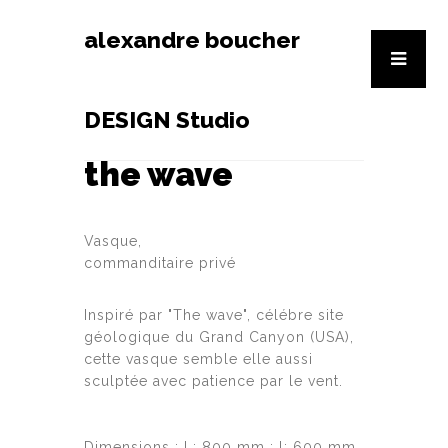
alexandre boucher
DESIGN Studio
the wave
Vasque,
commanditaire privé
Inspiré par "The wave", célébre site
géologique du Grand Canyon (USA),
cette vasque semble elle aussi
sculptée avec patience par le vent.
Dimensions : L: 800 mm ; l: 600 mm